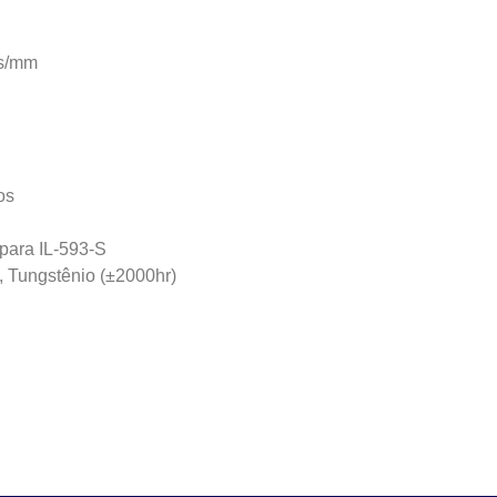
as/mm
os
para IL-593-S
 Tungstênio (±2000hr)