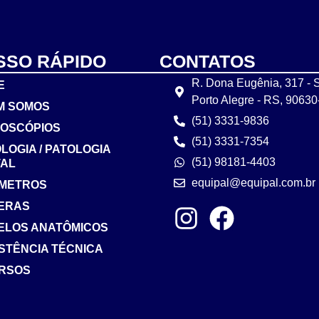
SSO RÁPIDO
CONTATOS
R. Dona Eugênia, 317 - S
E
Porto Alegre - RS, 9063
M SOMOS
(51) 3331-9836
ROSCÓPIOS
(51) 3331-7354
LOGIA / PATOLOGIA
(51) 98181-4403
TAL
equipal@equipal.com.br
ÔMETROS
ERAS
ELOS ANATÔMICOS
STÊNCIA TÉCNICA
ERSOS