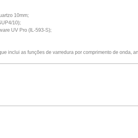
quartzo 10mm;
SUP4/10);
ware UV Pro (IL-593-S);
 inclui as funções de varredura por comprimento de onda, an