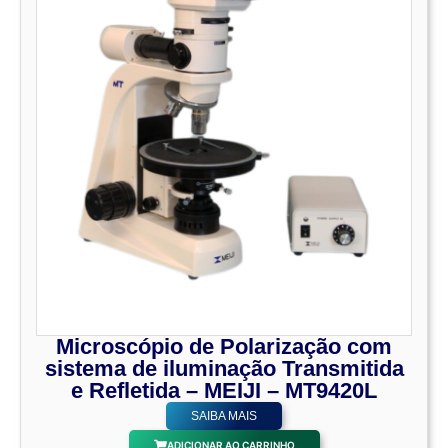
Microscópio de Polarização com
sistema de iluminação Transmitida
e Refletida – MEIJI – MT9420L
SAIBA MAIS
ADICIONAR AO CARRINHO