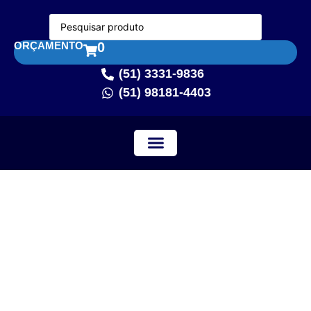
ORÇAMENTO
0
(51) 3331-9836
(51) 98181-4403
PATOLOGIA / PATOLOGIA DIGITAL
MODELOS ANATÔMICOS
ASSISTÊNCIA TÉCNICA